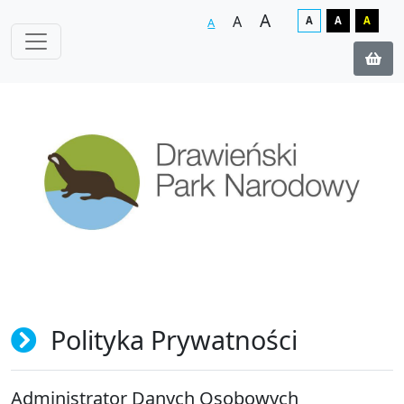
A
A
A
A
A
A
Polityka Prywatności
Administrator Danych Osobowych